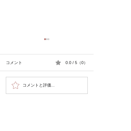
コメント
0.0 / 5（0）
コメントと評価...
第38回症例検討会を開催
市民向け「高齢
しました
尿」講座を開催