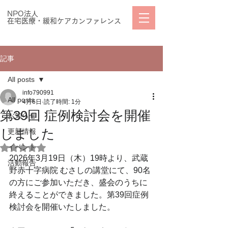
NPO法人
在宅医療・緩和ケアカンファレンス
記事
All posts
info790991
All posts
4月6日
読了時間: 1分
第39回 症例検討会を開催
お知らせ
しました
更新情報
イベント
5つ星のうちNaNと評価されています。
2026年3月19日（木）19時より、武蔵
活動報告
野赤十字病院 むさしの講堂にて、90名
の方にご参加いただき、盛会のうちに
終えることができました。
第39回症例
検討会を開催いたしました。