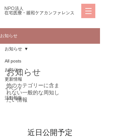
NPO法人
在宅医療・緩和ケアカンファレンス
お知らせ
お知らせ
All posts
お知らせ
お知らせ
更新情報
他のカテゴリーに含ま
イベント
れない一般的な周知し
活動報告
たい情報
近日公開予定